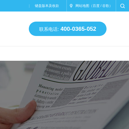
键盘版本及收款
网站地图
（
百度
/
谷歌
）
400-0365-052
联系电话: